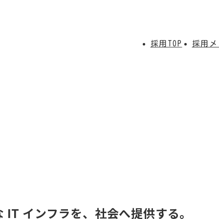
採用TOP
採用メ
ション部
インフラソリューション部
ジニア
グループリーダー
九州支店
な IT インフラを、社会へ提供する。
グループリーダー