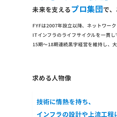
プロ集団
未来を支える
で、
FYFは2007年設立以降、ネットワ
ITインフラのライフサイクルを一貫
15期～18期連続黒字経営を維持し、
求める人物像
技術に情熱を持ち、
インフラの設計や上流工程