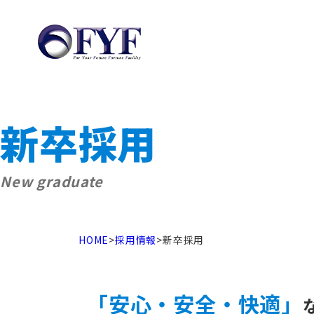
人を知る
新卒採用
New graduate
インフラソリュー
ネットワークエン
HOME
>
採用情報
>
新卒採用
営業部
サブマネージャー
「安心・安全・快適」