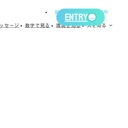
新卒採用
中途採用
ENTRY
ッセージ
数字で見る
環境を知る
人を知る
インフラソリューション部
部長