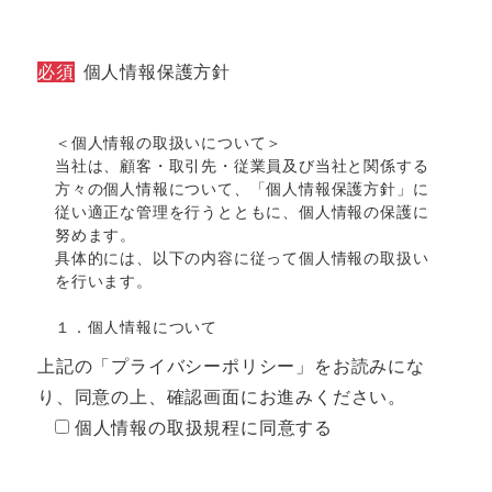
必須
個人情報保護方針
＜個人情報の取扱いについて＞
当社は、顧客・取引先・従業員及び当社と関係する
方々の個人情報について、「個人情報保護方針」に
従い適正な管理を行うとともに、個人情報の保護に
努めます。
具体的には、以下の内容に従って個人情報の取扱い
を行います。
１．個人情報について
個人に関する情報であって、氏名・生年月日・個人
上記の「プライバシーポリシー」をお読みにな
別に付けられた番号、その他の記述等によって特定
り、同意の上、確認画面にお進みください。
の個人を識別できるもの（他の情報と照合すること
で容易に特定の個人を識別できるものも含む）をい
個人情報の取扱規程に同意する
います。
２．個人情報保護管理者の配置及び個人情報保護管